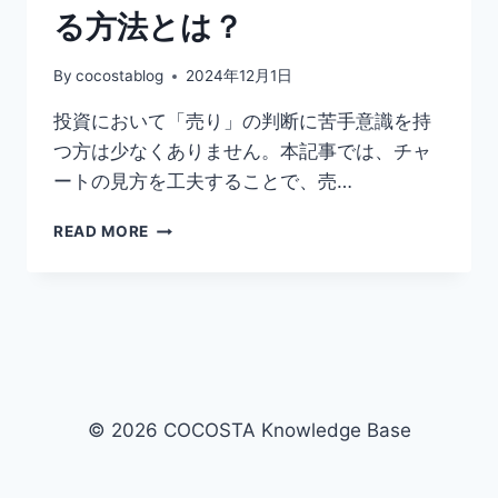
る方法とは？
By
cocostablog
2024年12月1日
投資において「売り」の判断に苦手意識を持
つ方は少なくありません。本記事では、チャ
ートの見方を工夫することで、売…
チ
READ MORE
ャ
ー
ト
の
見
方
を
変
© 2026 COCOSTA Knowledge Base
え
て
売